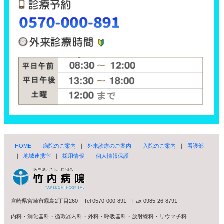
HOME
｜
病院のご案内
｜
外来診療のご案内
｜
入院のご案内
｜
看護部
｜
地域連携室
｜
採用情報
｜
個人情報保護
宮崎県宮崎市霧島2丁目260 Tel 0570-000-891 Fax 0985-26-8791
内科・消化器科・循環器内科・外科・呼吸器科・放射線科・リウマチ科