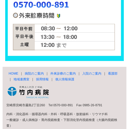
HOME
｜
病院のご案内
｜
外来診療のご案内
｜
入院のご案内
｜
看護部
｜
地域連携室
｜
採用情報
｜
個人情報保護
宮崎県宮崎市霧島2丁目260 Tel 0570-000-891 Fax 0985-26-8791
内科・消化器科・循環器内科・外科・呼吸器科・放射線科・リウマチ科
一般健診・成人病検診・胃内視鏡検査・下部消化管内視鏡検査（大腸内視鏡検
査）