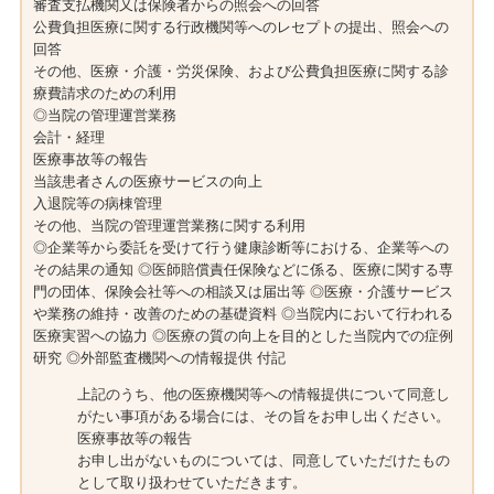
審査支払機関又は保険者からの照会への回答
公費負担医療に関する行政機関等へのレセプトの提出、照会への
回答
その他、医療・介護・労災保険、および公費負担医療に関する診
療費請求のための利用
◎当院の管理運営業務
会計・経理
医療事故等の報告
当該患者さんの医療サービスの向上
入退院等の病棟管理
その他、当院の管理運営業務に関する利用
◎企業等から委託を受けて行う健康診断等における、企業等への
その結果の通知 ◎医師賠償責任保険などに係る、医療に関する専
門の団体、保険会社等への相談又は届出等 ◎医療・介護サービス
や業務の維持・改善のための基礎資料 ◎当院内において行われる
医療実習への協力 ◎医療の質の向上を目的とした当院内での症例
研究 ◎外部監査機関への情報提供 付記
上記のうち、他の医療機関等への情報提供について同意し
がたい事項がある場合には、その旨をお申し出ください。
医療事故等の報告
お申し出がないものについては、同意していただけたもの
として取り扱わせていただきます。