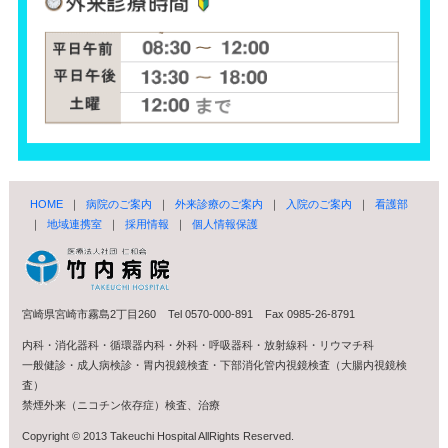
HOME
｜
病院のご案内
｜
外来診療のご案内
｜
入院のご案内
｜
看護部
｜
地域連携室
｜
採用情報
｜
個人情報保護
宮崎県宮崎市霧島2丁目260 Tel 0570-000-891 Fax 0985-26-8791
内科・消化器科・循環器内科・外科・呼吸器科・放射線科・リウマチ科
一般健診・成人病検診・胃内視鏡検査・下部消化管内視鏡検査（大腸内視鏡検
査）
禁煙外来（ニコチン依存症）検査、治療
Copyright © 2013 Takeuchi Hospital AllRights Reserved.