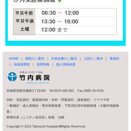
HOME
｜
病院のご案内
｜
外来診療のご案内
｜
入院のご案内
｜
看護部
｜
地域連携室
｜
採用情報
｜
個人情報保護
宮崎県宮崎市霧島2丁目260 Tel 0570-000-891 Fax 0985-26-8791
内科・消化器科・循環器内科・外科・呼吸器科・放射線科・リウマチ科
一般健診・成人病検診・胃内視鏡検査・下部消化管内視鏡検査（大腸内視鏡検
査）
禁煙外来（ニコチン依存症）検査、治療
Copyright © 2013 Takeuchi Hospital AllRights Reserved.